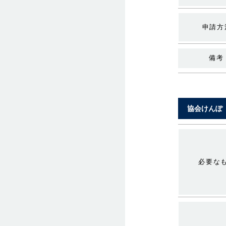
申請方
備考
協会けんぽ
必要な