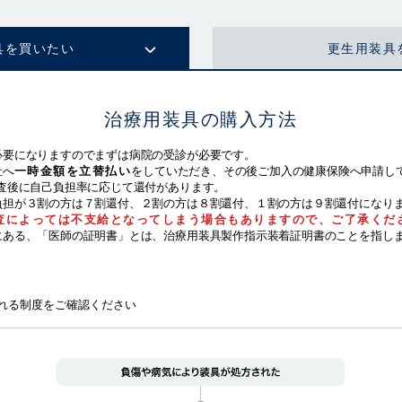
具を
買いたい
更生用装具
治療用装具の購入方法
必要になりますのでまずは病院の受診が必要です。
社へ
一時金額を立替払い
をしていただき、その後ご加入の健康保険へ申請し
査後に自己負担率に応じて還付があります。
負担が３割の方は７割還付、２割の方は８割還付、１割の方は９割還付になり
査によっては不支給となってしまう場合もありますので、ご了承くだ
にある、「医師の証明書」とは、治療用装具製作指示装着証明書のことを指し
れる制度をご確認ください