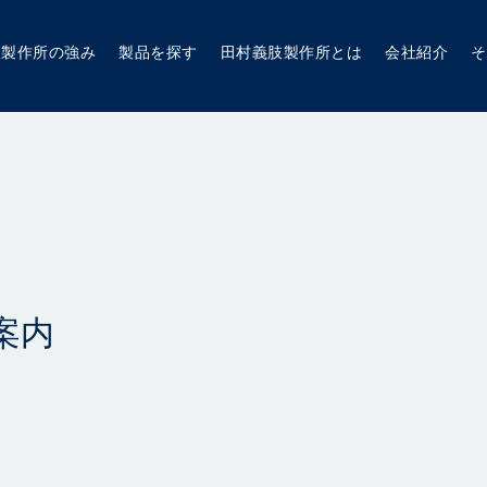
肢製作所の強み
製品を探す
田村義肢製作所とは
会社紹介
そ
案内