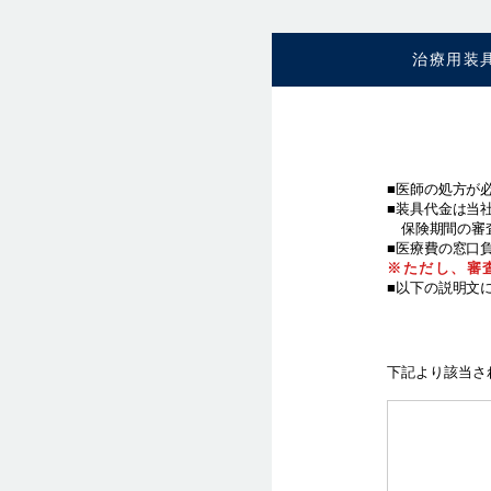
治療用装
■医師の処方が
■装具代金は当
保険期間の審
■医療費の窓口
※ただし、審
■以下の説明文
下記より該当さ