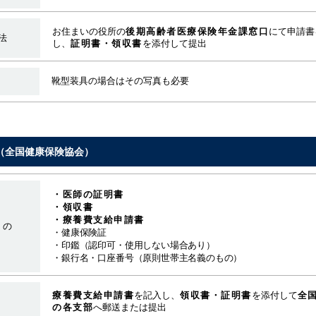
お住まいの役所の
後期高齢者医療保険年金課窓口
にて申請書
法
し、
証明書・領収書
を添付して提出
靴型装具の場合はその写真も必要
（全国健康保険協会）
・医師の証明書
・領収書
・療養費支給申請書
もの
・健康保険証
・印鑑（認印可・使用しない場合あり）
・銀行名・口座番号（原則世帯主名義のもの）
療養費支給申請書
を記入し、
領収書・証明書
を添付して
全
の各支部
へ郵送または提出