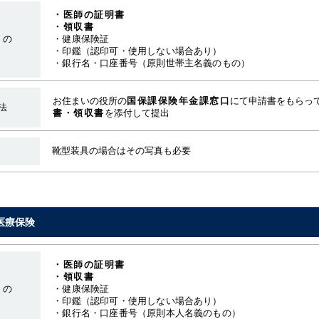
・医師の証明書
・領収書
もの
・健康保険証
・印鑑（認印可・使用しない場合あり）
・銀行名・口座番号（原則世帯主名義のもの）
お住まいの役所の
国保課保険年金課窓口
にて申請書をもらっ
法
書・領収書
を添付して提出
靴型装具の場合はその写真も必要
医療保険
・医師の証明書
・領収書
もの
・健康保険証
・印鑑（認印可・使用しない場合あり）
・銀行名・口座番号（原則本人名義のもの）