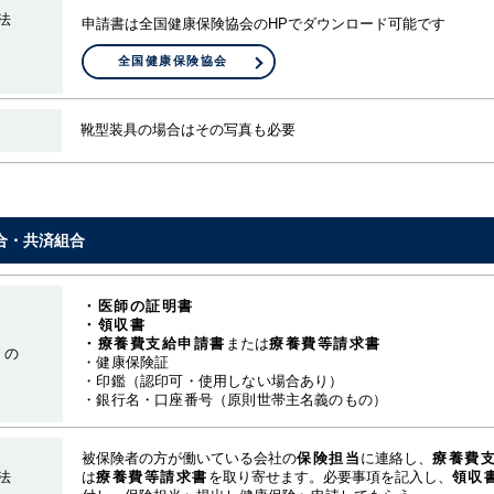
法
申請書は全国健康保険協会のHPでダウンロード可能です
全国健康保険協会
靴型装具の場合はその写真も必要
合・共済組合
・医師の証明書
・領収書
・療養費支給申請書
または
療養費等請求書
もの
・健康保険証
・印鑑（認印可・使用しない場合あり）
・銀行名・口座番号（原則世帯主名義のもの）
被保険者の方が働いている会社の
保険担当
に連絡し、
療養費
法
は
療養費等請求書
を取り寄せます。必要事項を記入し、
領収