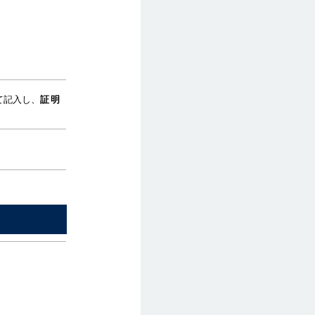
て記入し、
証明