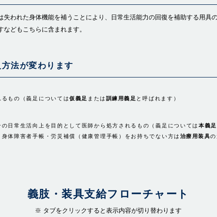
は失われた身体機能を補うことにより、日常生活能力の回復を補助する用具
すなどもこちらに含まれます。
入方法が変わります
れるもの（義足については
仮義足
または
訓練用義足
と呼ばれます）
合の日常生活向上を目的として医師から処方されるもの（義足については
本義足
、身体障害者手帳・労災補償（健康管理手帳）をお持ちでない方は
治療用装具
の
義肢・装具支給フローチャート
※ タブをクリックすると表示内容が切り替わります