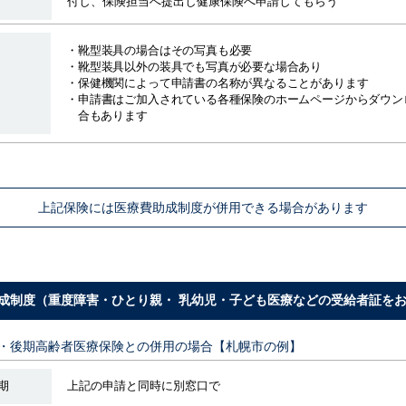
付し、保険担当へ提出し健康保険へ申請してもらう
・靴型装具の場合はその写真も必要
・靴型装具以外の装具でも写真が必要な場合あり
・保健機関によって申請書の名称が異なることがあります
・申請書はご加入されている各種保険のホームページからダウン
合もあります
上記保険には医療費助成制度が
併用できる場合があります
助成制度（重度障害・ひとり親・ 乳幼児・子ども医療などの受給者証をお
険・後期高齢者医療保険との併用の場合【札幌市の例】
期
上記の申請と同時に別窓口で