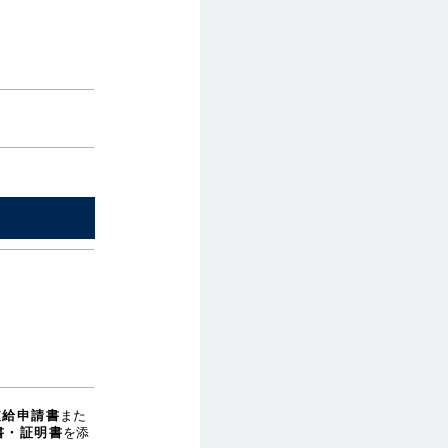
支給申請書
また
書・証明書
を添