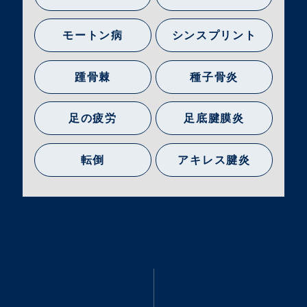
モートン病
シンスプリント
踵骨棘
種子骨炎
足の疲労
足底腱膜炎
転倒
アキレス腱炎