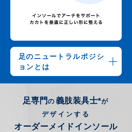
足のニュートラルポジシ
ョンとは
足のニュートラルポジションとは、足
本来の理想的な姿勢のことを指しま
足専門
義肢装具士*
の
が
す。足の３つのアーチが正しくなるこ
デザインする
とで、⾜⾸から、膝、腰、肩など全身
のバランスが整い、足の疲れを軽減す
オーダーメイドインソール