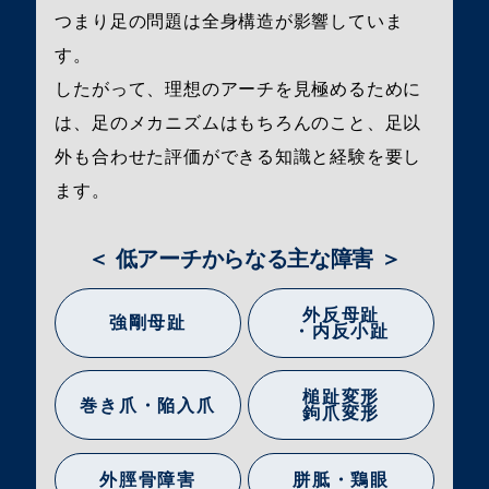
つまり足の問題は全身構造が影響していま
す。
したがって、理想のアーチを見極めるために
は、足のメカニズムはもちろんのこと、足以
外も合わせた評価ができる知識と経験を要し
ます。
＜ 低アーチからなる主な障害 ＞
外反母趾
強剛母趾
・内反小趾
槌趾変形
巻き爪・陥入爪
鉤爪変形
外脛骨障害
胼胝・鶏眼