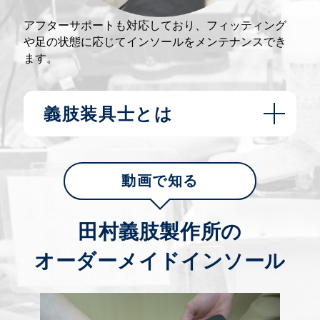
アフターサポートも対応しており、フィッティング
や足の状態に応じてインソールをメンテナンスでき
ます。
義肢装具士とは
義肢装具士は、義肢や装具を製作し、患
者様に適合させる国家資格を持つ専門家
動画で知る
です。
田村義肢製作所の
医師の処方に従い患者様の採型や採寸を
行い、義肢装具を製作、適合を行いま
オーダーメイドインソール
す。また、義肢装具の使用方法やメンテ
ナンス方法についての指導なども行って