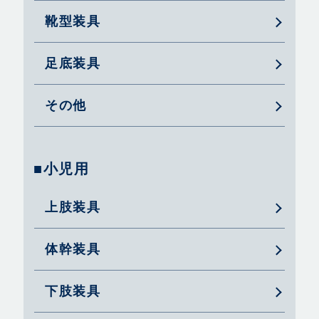
靴型装具
足底装具
その他
■小児用
上肢装具
体幹装具
下肢装具