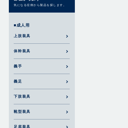
気になる症例から製品を探します。
■成人用
上肢装具
体幹装具
義手
義足
下肢装具
靴型装具
足底装具