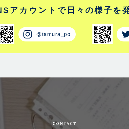
NSアカウントで
日々の様子を
@tamura_po
CONTACT