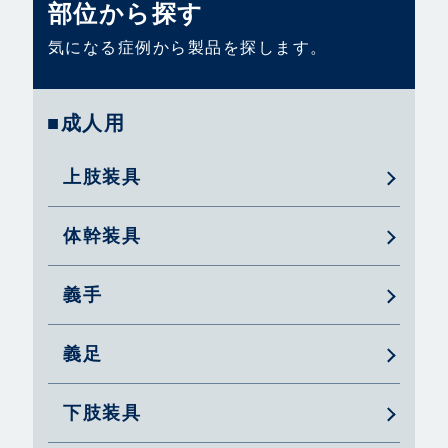
部位から探す
気になる症例から製品を探します。
■成人用
上肢装具
体幹装具
義手
義足
下肢装具