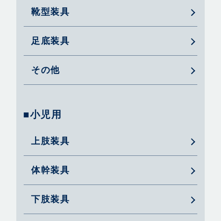
靴型装具
足底装具
その他
■小児用
上肢装具
体幹装具
下肢装具