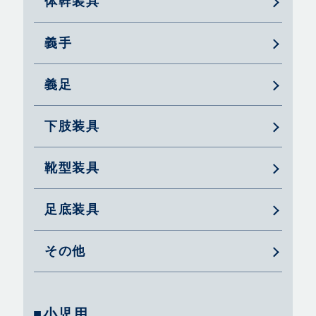
体幹装具
義手
義足
下肢装具
靴型装具
足底装具
その他
■小児用