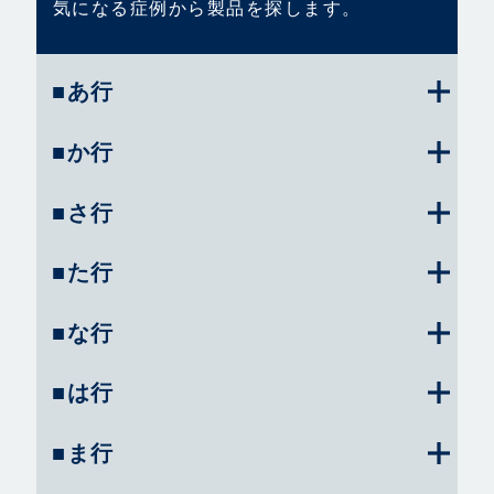
気になる症例から製品を探します。
■あ行
■か行
■さ行
■た行
■な行
■は行
■ま行