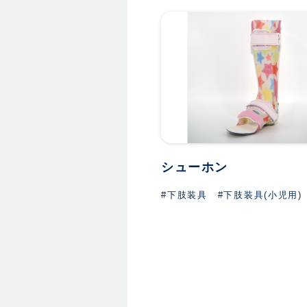
シューホン
#下肢装具
#下肢装具(小児用)