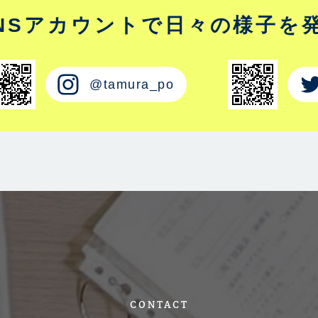
NSアカウントで
日々の様子を
@tamura_po
CONTACT