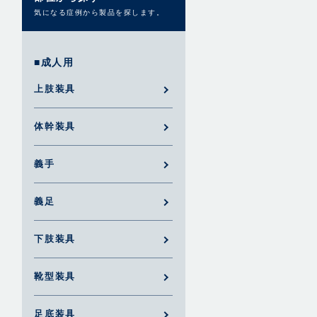
気になる症例から製品を探します。
■成人用
上肢装具
体幹装具
義手
義足
下肢装具
靴型装具
足底装具